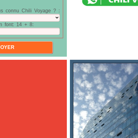
s connu Chili Voyage ? :
 font: 14 + 8: