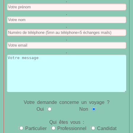
.
.
.
.
.
Votre demande concerne un voyage ?
Oui
Non
Qui êtes vous :
Particulier
Professionnel
Candidat