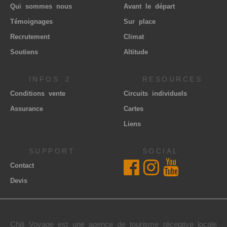
Qui sommes nous
Avant le départ
Témoignages
Sur place
Recrutement
Climat
Soutiens
Altitude
INFOS 2
RESOURCES
Conditions vente
Circuits individuels
Assurance
Cartes
Liens
SUPPORT
SOCIAL
Contact
Devis
Chili Voyage est une agence de tourisme réceptive locale